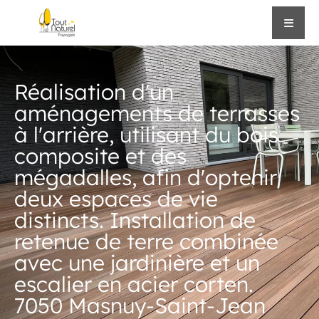
Réalisation d'un
aménagements de terrasses
à l'arrière, utilisant du bois
composite et des
mégadalles, afin d'optenir
deux espaces de vie
distincts. Installation de
retenue de terre combinée
avec une jardinière et un
escalier en acier corten.
7050 Masnuy-Saint-Jean